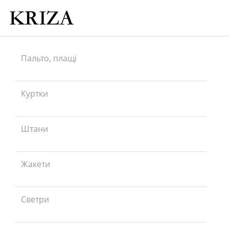
Пальто, плащі
Куртки
Штани
Жакети
Светри