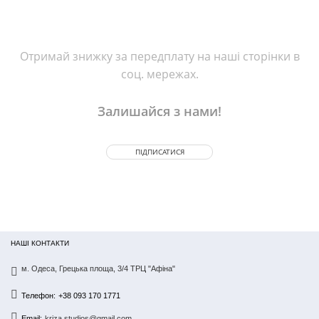
Отримай знижку за передплату на наші сторінки в
соц. мережах.
Залишайся з нами!
ПІДПИСАТИСЯ
НАШІ КОНТАКТИ
м. Одеса, Грецька площа, 3/4 ТРЦ "Афіна"
Телефон:
+38 093 170 1771
Email:
kriza.studios@gmail.com