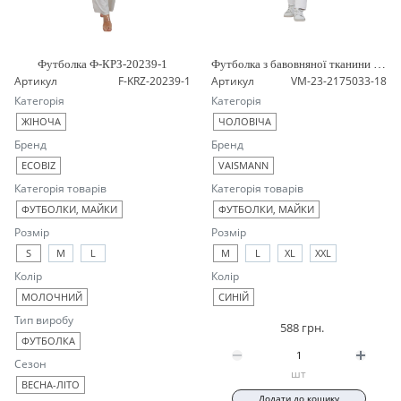
Футболка Ф-КРЗ-20239-1
Футболка з бавовняної тканини VM-23-2175033-18
Артикул
F-KRZ-20239-1
Артикул
VM-23-2175033-18
Категорія
Категорія
ЖІНОЧА
ЧОЛОВІЧА
Бренд
Бренд
ECOBIZ
VAISMANN
Категорія товарів
Категорія товарів
ФУТБОЛКИ, МАЙКИ
ФУТБОЛКИ, МАЙКИ
Розмір
Розмір
S
M
L
M
L
XL
XXL
Колір
Колір
МОЛОЧНИЙ
СИНІЙ
Тип виробу
588 грн.
ФУТБОЛКА
Сезон
шт
ВЕСНА-ЛІТО
Додати до кошику