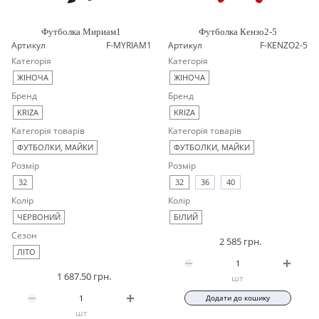
Футболка Мириам1
Футболка Кензо2-5
Артикул
F-MYRIAM1
Артикул
F-KENZO2-5
Категорія
Категорія
ЖІНОЧА
ЖІНОЧА
Бренд
Бренд
KRIZA
KRIZA
Категорія товарів
Категорія товарів
ФУТБОЛКИ, МАЙКИ
ФУТБОЛКИ, МАЙКИ
Розмір
Розмір
32
32
36
40
Колір
Колір
ЧЕРВОНИЙ
БІЛИЙ
Сезон
2 585 грн.
ЛІТО
1 687.50 грн.
шт
Додати до кошику
шт