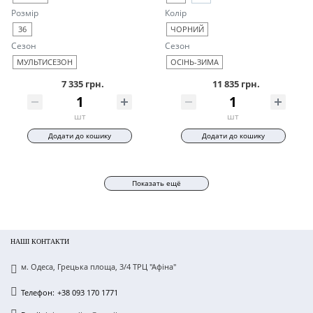
Розмір
Колір
36
ЧОРНИЙ
Сезон
Сезон
МУЛЬТИСЕЗОН
ОСІНЬ-ЗИМА
7 335 грн.
11 835 грн.
шт
шт
Додати до кошику
Додати до кошику
Показать ещё
НАШІ КОНТАКТИ
м. Одеса, Грецька площа, 3/4 ТРЦ "Афіна"
Телефон:
+38 093 170 1771