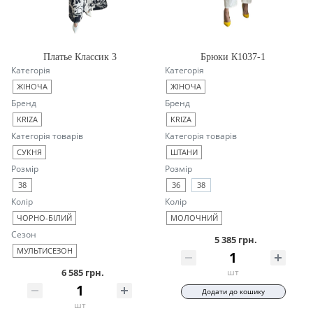
Платье Классик 3
Брюки К1037-1
Категорія
Категорія
ЖІНОЧА
ЖІНОЧА
Бренд
Бренд
KRIZA
KRIZA
Категорія товарів
Категорія товарів
СУКНЯ
ШТАНИ
Розмір
Розмір
38
36
38
Колір
Колір
ЧОРНО-БІЛИЙ
МОЛОЧНИЙ
Сезон
5 385 грн.
МУЛЬТИСЕЗОН
6 585 грн.
шт
Додати до кошику
шт