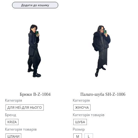
Додати до кошику
Брюки B-Z-1004
Пальто-шуба SH-Z-1006
Категорія
Категорія
ДЛЯ НЕЇ-ДЛЯ НЬОГО
ЖІНОЧА
Бренд
Категорія товарів
KRIZA
ШУБА
Категорія товарів
Розмір
ШТАНИ
M
L