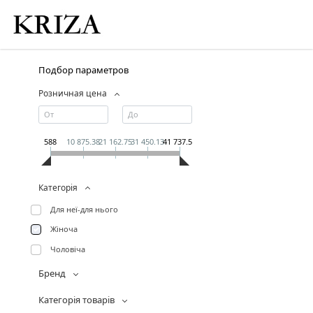
Подбор параметров
Розничная цена
588
10 875.38
21 162.75
31 450.13
41 737.50
Категорія
Для неї-для нього
Жіноча
Чоловіча
Бренд
Категорія товарів