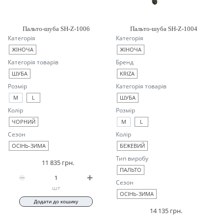
Пальто-шуба SH-Z-1006
Пальто-шуба SH-Z-1004
Категорія
Категорія
ЖІНОЧА
ЖІНОЧА
Категорія товарів
Бренд
ШУБА
KRIZA
Розмір
Категорія товарів
M
L
ШУБА
Колір
Розмір
ЧОРНИЙ
M
L
Сезон
Колір
ОСІНЬ-ЗИМА
БЕЖЕВИЙ
Тип виробу
11 835 грн.
ПАЛЬТО
Сезон
шт
ОСІНЬ-ЗИМА
Додати до кошику
14 135 грн.