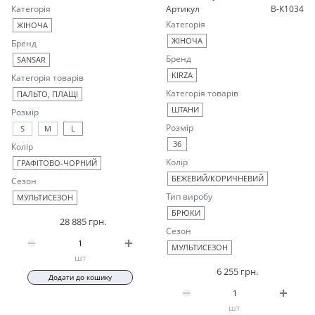
Категорія
Артикул
B-К1034
Категорія
ЖІНОЧА
ЖІНОЧА
Бренд
Бренд
SANSAR
KIRZA
Категорія товарів
Категорія товарів
ПАЛЬТО, ПЛАЩІ
ШТАНИ
Розмір
Розмір
S
M
L
36
Колір
Колір
ГРАФІТОВО-ЧОРНИЙ
БЕЖЕВИЙ/КОРИЧНЕВИЙ
Сезон
Тип виробу
МУЛЬТИСЕЗОН
БРЮКИ
28 885 грн.
Сезон
МУЛЬТИСЕЗОН
шт
6 255 грн.
Додати до кошику
шт